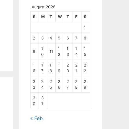
August 2026
S
M
T
W
T
F
S
1
2
3
4
5
6
7
8
1
1
1
1
1
9
11
0
2
3
4
5
1
1
1
1
2
2
2
6
7
8
9
0
1
2
2
2
2
2
2
2
2
3
4
5
6
7
8
9
3
3
0
1
« Feb