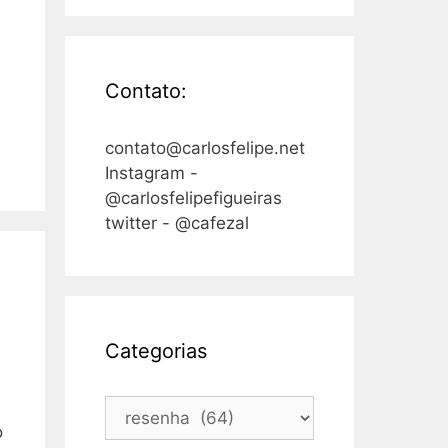
Contato:
contato@carlosfelipe.net
Instagram -
@carlosfelipefigueiras
twitter - @cafezal
Categorias
Categorias
o