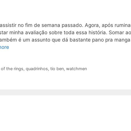
i assistir no fim de semana passado. Agora, após rumina
star minha avaliação sobre toda essa história. Somar a
o. Também é um assunto que dá bastante pano pra manga
more
r of the rings
,
quadrinhos
,
tio ben
,
watchmen