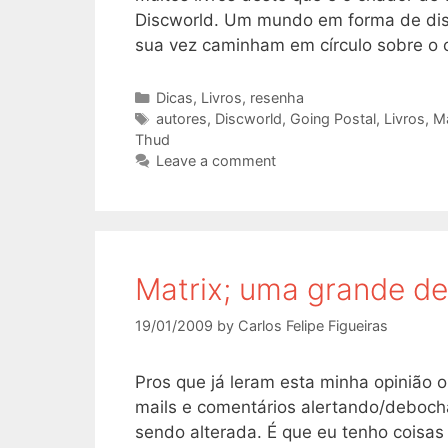
Discworld. Um mundo em forma de disc
sua vez caminham em círculo sobre o
Categories
Dicas
,
Livros
,
resenha
Tags
autores
,
Discworld
,
Going Postal
,
Livros
,
M
Thud
Leave a comment
Matrix; uma grande d
19/01/2009
by
Carlos Felipe Figueiras
Pros que já leram esta minha opinião
mails e comentários alertando/deboch
sendo alterada. É que eu tenho coisa