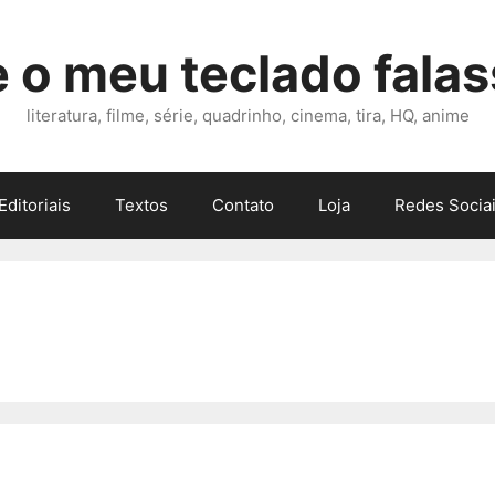
 o meu teclado fala
literatura, filme, série, quadrinho, cinema, tira, HQ, anime
Editoriais
Textos
Contato
Loja
Redes Sociai