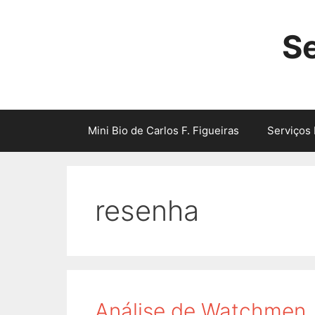
Skip
to
Se
content
Mini Bio de Carlos F. Figueiras
Serviços 
resenha
Análise de Watchmen