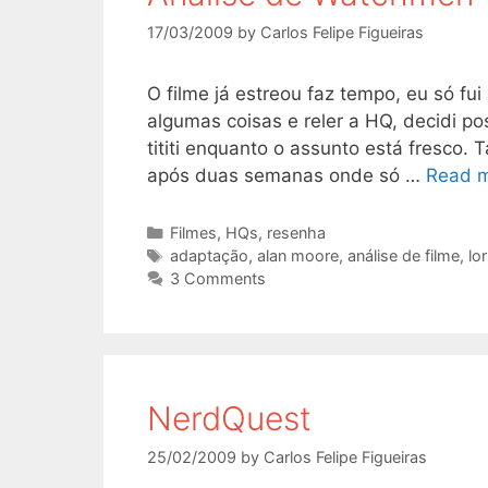
17/03/2009
by
Carlos Felipe Figueiras
O filme já estreou faz tempo, eu só fu
algumas coisas e reler a HQ, decidi po
tititi enquanto o assunto está fresc
após duas semanas onde só …
Read 
Categories
Filmes
,
HQs
,
resenha
Tags
adaptação
,
alan moore
,
análise de filme
,
lo
3 Comments
NerdQuest
25/02/2009
by
Carlos Felipe Figueiras