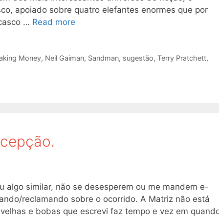
o, apoiado sobre quatro elefantes enormes que por
 casco …
Read more
aking Money
,
Neil Gaiman
,
Sandman
,
sugestão
,
Terry Pratchett
,
ecepção.
 ou algo similar, não se desesperem ou me mandem e-
ando/reclamando sobre o ocorrido. A Matriz não está
s velhas e bobas que escrevi faz tempo e vez em quand