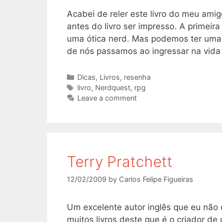
Acabei de reler este livro do meu amig
antes do livro ser impresso. A primeira
uma ótica nerd. Mas podemos ter uma 
de nós passamos ao ingressar na vid
Categories
Dicas
,
Livros
,
resenha
Tags
livro
,
Nerdquest
,
rpg
Leave a comment
Terry Pratchett
12/02/2009
by
Carlos Felipe Figueiras
Um excelente autor inglês que eu não 
muitos livros deste que é o criador de