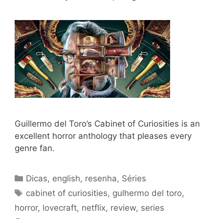
Guillermo del Toro’s Cabinet of Curiosities is an
excellent horror anthology that pleases every
genre fan.
Categories
Dicas
,
english
,
resenha
,
Séries
Tags
cabinet of curiosities
,
gulhermo del toro
,
horror
,
lovecraft
,
netflix
,
review
,
series