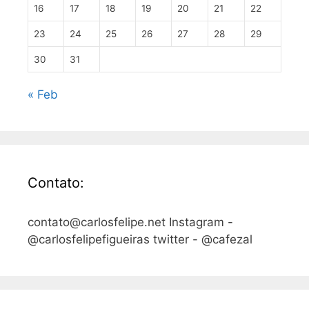
16
17
18
19
20
21
22
23
24
25
26
27
28
29
30
31
« Feb
Contato:
contato@carlosfelipe.net Instagram -
@carlosfelipefigueiras twitter - @cafezal