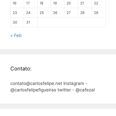
16
17
18
19
20
21
22
23
24
25
26
27
28
29
30
31
« Feb
Contato:
contato@carlosfelipe.net Instagram -
@carlosfelipefigueiras twitter - @cafezal