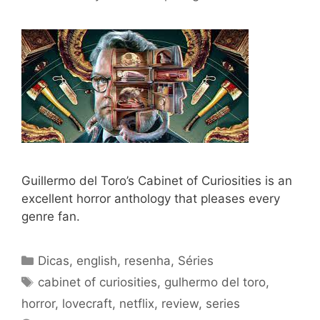
Guillermo del Toro’s Cabinet of Curiosities is an
excellent horror anthology that pleases every
genre fan.
Categories
Dicas
,
english
,
resenha
,
Séries
Tags
cabinet of curiosities
,
gulhermo del toro
,
horror
,
lovecraft
,
netflix
,
review
,
series