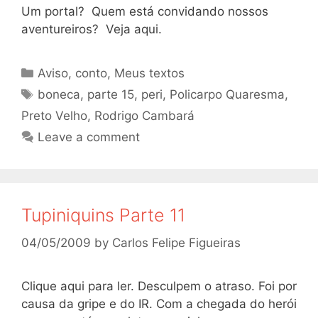
Um portal? Quem está convidando nossos
aventureiros? Veja aqui.
Categories
Aviso
,
conto
,
Meus textos
Tags
boneca
,
parte 15
,
peri
,
Policarpo Quaresma
,
Preto Velho
,
Rodrigo Cambará
Leave a comment
Tupiniquins Parte 11
04/05/2009
by
Carlos Felipe Figueiras
Clique aqui para ler. Desculpem o atraso. Foi por
causa da gripe e do IR. Com a chegada do herói