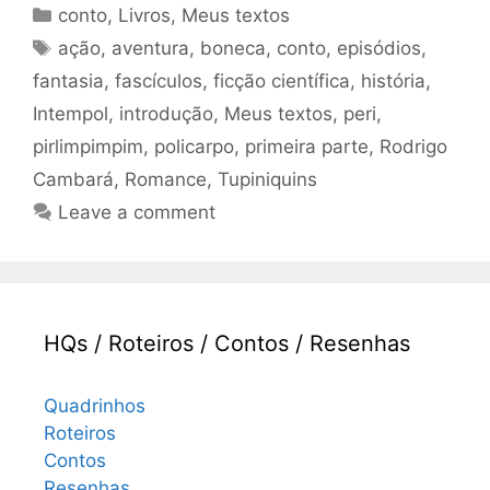
Categories
conto
,
Livros
,
Meus textos
Tags
ação
,
aventura
,
boneca
,
conto
,
episódios
,
fantasia
,
fascículos
,
ficção científica
,
história
,
Intempol
,
introdução
,
Meus textos
,
peri
,
pirlimpimpim
,
policarpo
,
primeira parte
,
Rodrigo
Cambará
,
Romance
,
Tupiniquins
Leave a comment
HQs / Roteiros / Contos / Resenhas
Quadrinhos
Roteiros
Contos
Resenhas