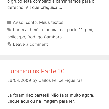
o grupo está completo e caminhamos para o
defecho. Ai! que preguiça!…
Categories
Aviso
,
conto
,
Meus textos
Tags
boneca
,
herói
,
macunaíma
,
parte 11
,
peri
,
policarpo
,
Rodrigo Cambará
Leave a comment
Tupiniquins Parte 10
26/04/2009
by
Carlos Felipe Figueiras
Já foram dez partes!! Não falta muito agora.
Clique aqui ou na imagem para ler.