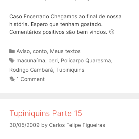
Caso Encerrado Chegamos ao final de nossa
história. Espero que tenham gostado.
Comentários positivos são bem vindos. 🙂
Categories
Aviso
,
conto
,
Meus textos
Tags
macunaíma
,
peri
,
Policarpo Quaresma
,
Rodrigo Cambará
,
Tupiniquins
1 Comment
Tupiniquins Parte 15
30/05/2009
by
Carlos Felipe Figueiras