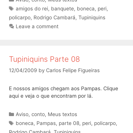
Tags
amigos do rei
,
banquete
,
boneca
,
peri
,
policarpo
,
Rodrigo Cambará
,
Tupiniquins
Leave a comment
Tupiniquins Parte 08
12/04/2009
by
Carlos Felipe Figueiras
E nossos amigos chegam aos Pampas. Clique
aqui e veja o que encontram por lá.
Categories
Aviso
,
conto
,
Meus textos
Tags
boneca
,
Pampas
,
parte 08
,
peri
,
policarpo
,
Rodrigo Cambará
,
Tupiniquins