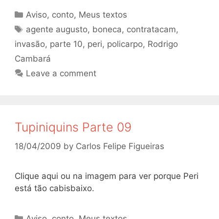
Categories
Aviso
,
conto
,
Meus textos
Tags
agente augusto
,
boneca
,
contratacam
,
invasão
,
parte 10
,
peri
,
policarpo
,
Rodrigo
Cambará
Leave a comment
Tupiniquins Parte 09
18/04/2009
by
Carlos Felipe Figueiras
Clique aqui ou na imagem para ver porque Peri
está tão cabisbaixo.
Categories
Aviso
,
conto
,
Meus textos