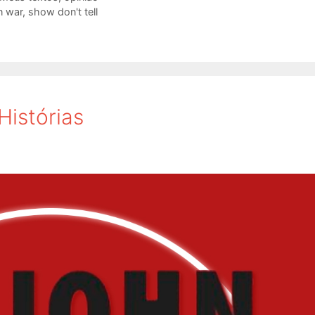
n war
,
show don't tell
Histórias