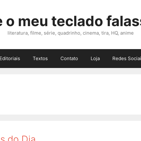
 o meu teclado fala
literatura, filme, série, quadrinho, cinema, tira, HQ, anime
Editoriais
Textos
Contato
Loja
Redes Sociai
s do Dia