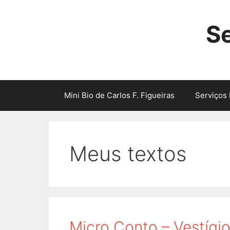
Skip
to
Se
content
Mini Bio de Carlos F. Figueiras
Serviços 
Meus textos
Micro Conto – Vestígio