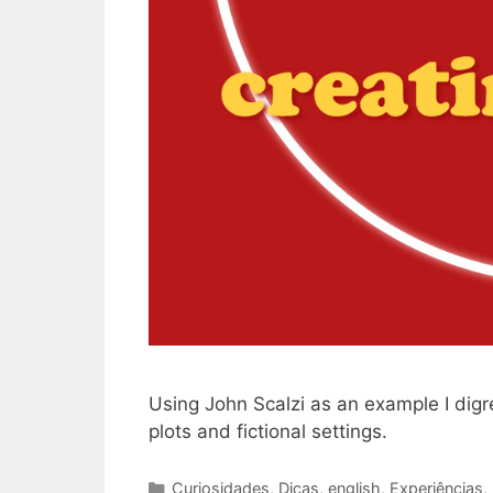
Using John Scalzi as an example I digre
plots and fictional settings.
Categories
Curiosidades
,
Dicas
,
english
,
Experiências
,