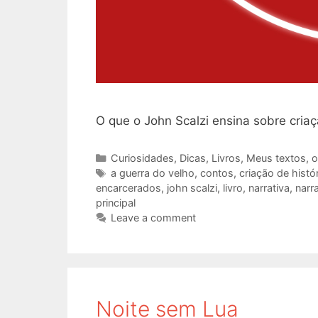
O que o John Scalzi ensina sobre criação
Categories
Curiosidades
,
Dicas
,
Livros
,
Meus textos
,
o
Tags
a guerra do velho
,
contos
,
criação de histó
encarcerados
,
john scalzi
,
livro
,
narrativa
,
narr
principal
Leave a comment
Noite sem Lua