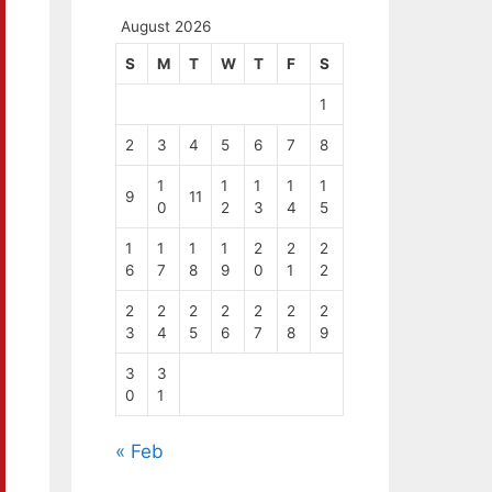
August 2026
S
M
T
W
T
F
S
1
2
3
4
5
6
7
8
1
1
1
1
1
9
11
0
2
3
4
5
1
1
1
1
2
2
2
6
7
8
9
0
1
2
2
2
2
2
2
2
2
3
4
5
6
7
8
9
3
3
0
1
« Feb