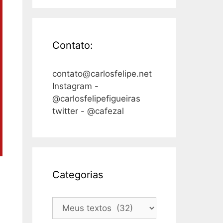
Contato:
contato@carlosfelipe.net
Instagram -
@carlosfelipefigueiras
twitter - @cafezal
Categorias
Categorias