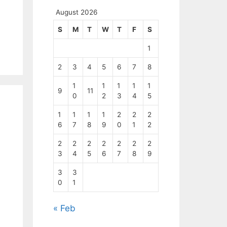
August 2026
S
M
T
W
T
F
S
1
2
3
4
5
6
7
8
1
1
1
1
1
9
11
0
2
3
4
5
1
1
1
1
2
2
2
6
7
8
9
0
1
2
2
2
2
2
2
2
2
3
4
5
6
7
8
9
3
3
0
1
« Feb