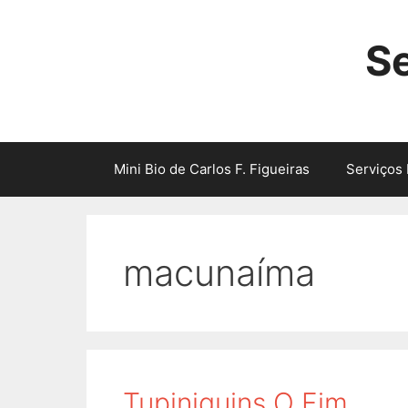
Skip
to
Se
content
Mini Bio de Carlos F. Figueiras
Serviços 
macunaíma
Tupiniquins O Fim