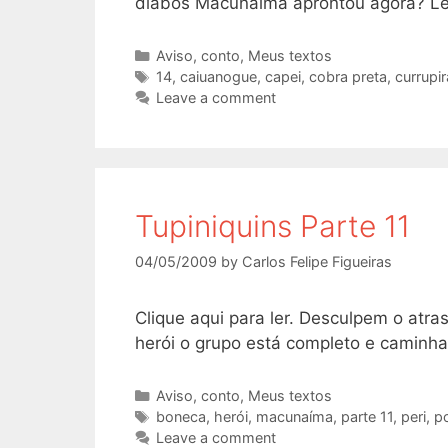
diabos Macunaíma aprontou agora? Lei
Categories
Aviso
,
conto
,
Meus textos
Tags
14
,
caiuanogue
,
capei
,
cobra preta
,
currupir
Leave a comment
Tupiniquins Parte 11
04/05/2009
by
Carlos Felipe Figueiras
Clique aqui para ler. Desculpem o atra
herói o grupo está completo e caminha
Categories
Aviso
,
conto
,
Meus textos
Tags
boneca
,
herói
,
macunaíma
,
parte 11
,
peri
,
p
Leave a comment