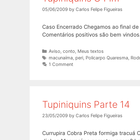
05/06/2009
by
Carlos Felipe Figueiras
Caso Encerrado Chegamos ao final de 
Comentários positivos são bem vindos.
Categories
Aviso
,
conto
,
Meus textos
Tags
macunaíma
,
peri
,
Policarpo Quaresma
,
Rod
1 Comment
Tupiniquins Parte 14
23/05/2009
by
Carlos Felipe Figueiras
Currupira Cobra Preta formiga tracuá