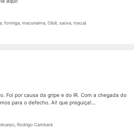
a aqui!
a
,
formiga
,
macunaíma
,
Oibê
,
saúva
,
tracuá
so. Foi por causa da gripe e do IR. Com a chegada do
mos para o defecho. Ai! que preguiça!…
olicarpo
,
Rodrigo Cambará