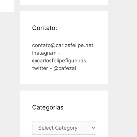
Contato:
contato@carlosfelipe.net
Instagram -
@carlosfelipefigueiras
twitter - @cafezal
Categorias
Categorias