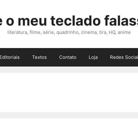
 o meu teclado fala
literatura, filme, série, quadrinho, cinema, tira, HQ, anime
Editoriais
Textos
Contato
Loja
Redes Sociai