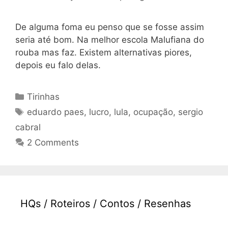
De alguma foma eu penso que se fosse assim
seria até bom. Na melhor escola Malufiana do
rouba mas faz. Existem alternativas piores,
depois eu falo delas.
Categories
Tirinhas
Tags
eduardo paes
,
lucro
,
lula
,
ocupação
,
sergio
cabral
2 Comments
HQs / Roteiros / Contos / Resenhas