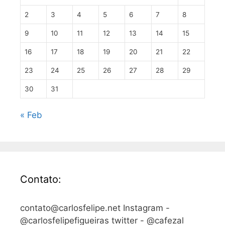
2
3
4
5
6
7
8
9
10
11
12
13
14
15
16
17
18
19
20
21
22
23
24
25
26
27
28
29
30
31
« Feb
Contato:
contato@carlosfelipe.net Instagram -
@carlosfelipefigueiras twitter - @cafezal