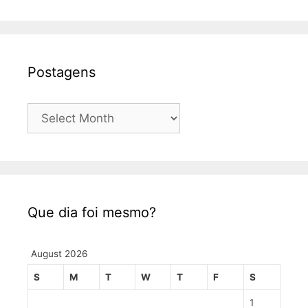
Postagens
Postagens
Que dia foi mesmo?
August 2026
S
M
T
W
T
F
S
1