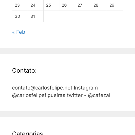
23
24
25
26
27
28
29
30
31
« Feb
Contato:
contato@carlosfelipe.net Instagram -
@carlosfelipefigueiras twitter - @cafezal
Categorias