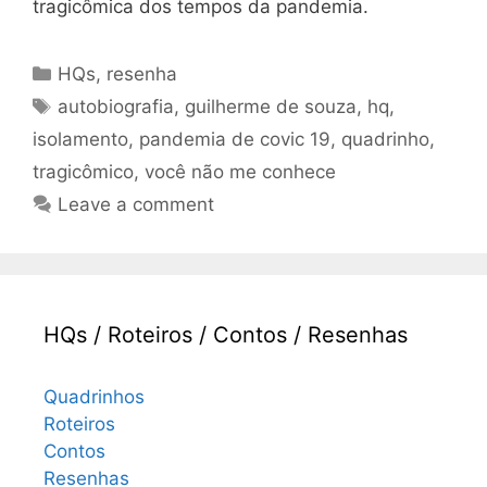
tragicômica dos tempos da pandemia.
Categories
HQs
,
resenha
Tags
autobiografia
,
guilherme de souza
,
hq
,
isolamento
,
pandemia de covic 19
,
quadrinho
,
tragicômico
,
você não me conhece
Leave a comment
HQs / Roteiros / Contos / Resenhas
Quadrinhos
Roteiros
Contos
Resenhas