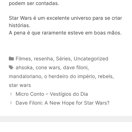
podem ser contadas.
Star Wars é um excelente universo para se criar
histórias.
A pena é que raramente esteve em boas mãos.
Categories
Filmes
,
resenha
,
Séries
,
Uncategorized
Tags
ahsoka
,
cone wars
,
dave filoni
,
mandaloriano
,
o herdeiro do império
,
rebels
,
star wars
Micro Conto – Vestígios do Dia
Dave Filoni: A New Hope for Star Wars?