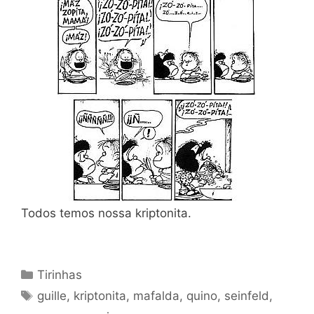
Todos temos nossa kriptonita.
Categories
Tirinhas
Tags
guille
,
kriptonita
,
mafalda
,
quino
,
seinfeld
,