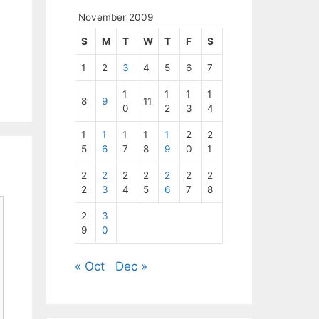
November 2009
S
M
T
W
T
F
S
1
2
3
4
5
6
7
1
1
1
1
8
9
11
0
2
3
4
1
1
1
1
1
2
2
5
6
7
8
9
0
1
2
2
2
2
2
2
2
2
3
4
5
6
7
8
2
3
9
0
« Oct
Dec »