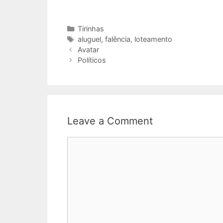
Categories
Tirinhas
Tags
aluguel
,
falência
,
loteamento
Avatar
Políticos
Leave a Comment
Comment