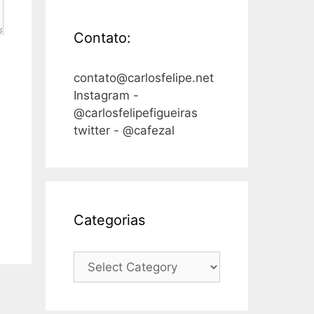
Contato:
contato@carlosfelipe.net
Instagram -
@carlosfelipefigueiras
twitter - @cafezal
Categorias
Categorias