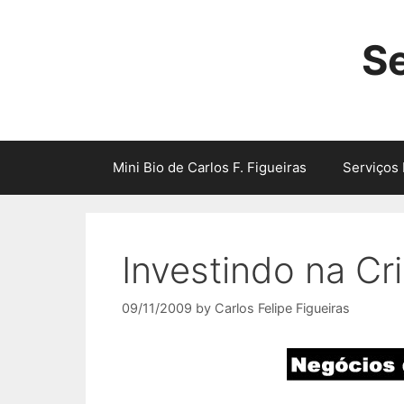
Skip
to
Se
content
Mini Bio de Carlos F. Figueiras
Serviços 
Investindo na Cr
09/11/2009
by
Carlos Felipe Figueiras