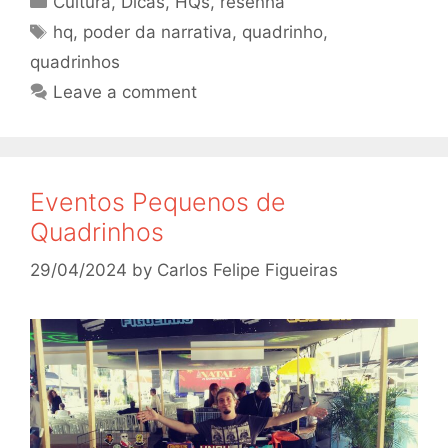
Cultura
,
Dicas
,
HQs
,
resenha
Tags
hq
,
poder da narrativa
,
quadrinho
,
quadrinhos
Leave a comment
Eventos Pequenos de
Quadrinhos
29/04/2024
by
Carlos Felipe Figueiras