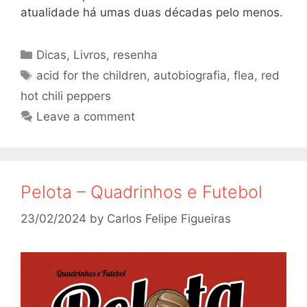
atualidade há umas duas décadas pelo menos.
Categories
Dicas
,
Livros
,
resenha
Tags
acid for the children
,
autobiografia
,
flea
,
red
hot chili peppers
Leave a comment
Pelota – Quadrinhos e Futebol
23/02/2024
by
Carlos Felipe Figueiras