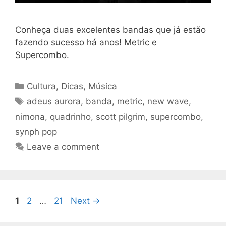
Conheça duas excelentes bandas que já estão
fazendo sucesso há anos! Metric e
Supercombo.
Categories
Cultura
,
Dicas
,
Música
Tags
adeus aurora
,
banda
,
metric
,
new wave
,
nimona
,
quadrinho
,
scott pilgrim
,
supercombo
,
synph pop
Leave a comment
Page
Page
Page
1
2
…
21
Next
→