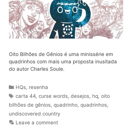
Oito Bilhões de Gênios é uma minissérie em
quadrinhos com mais uma proposta inusitada
do autor Charles Soule.
Categories
HQs
,
resenha
Tags
carta 44
,
curse words
,
desejos
,
hq
,
oito
bilhões de gênios
,
quadrinho
,
quadrinhos
,
undiscovered country
Leave a comment