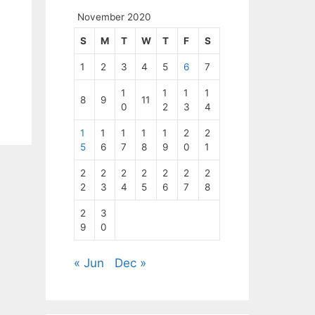
November 2020
S
M
T
W
T
F
S
1
2
3
4
5
6
7
1
1
1
1
8
9
11
0
2
3
4
1
1
1
1
1
2
2
5
6
7
8
9
0
1
2
2
2
2
2
2
2
2
3
4
5
6
7
8
2
3
9
0
« Jun
Dec »