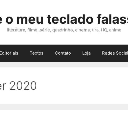
 o meu teclado fala
literatura, filme, série, quadrinho, cinema, tira, HQ, anime
Editoriais
Textos
Contato
Loja
Redes Sociai
r 2020