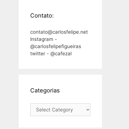
Contato:
contato@carlosfelipe.net
Instagram -
@carlosfelipefigueiras
twitter - @cafezal
Categorias
Categorias