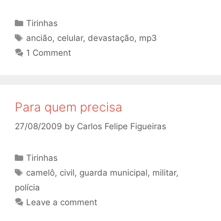
Categories
Tirinhas
Tags
ancião
,
celular
,
devastação
,
mp3
1 Comment
Para quem precisa
27/08/2009
by
Carlos Felipe Figueiras
Categories
Tirinhas
Tags
camelô
,
civil
,
guarda municipal
,
militar
,
polícia
Leave a comment