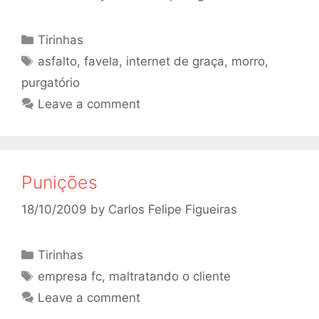
Categories
Tirinhas
Tags
asfalto
,
favela
,
internet de graça
,
morro
,
purgatório
Leave a comment
Punições
18/10/2009
by
Carlos Felipe Figueiras
Categories
Tirinhas
Tags
empresa fc
,
maltratando o cliente
Leave a comment