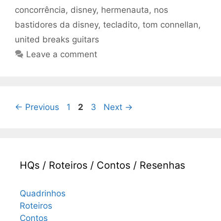
concorrência
,
disney
,
hermenauta
,
nos
bastidores da disney
,
tecladito
,
tom connellan
,
united breaks guitars
Leave a comment
Page
Page
Page
←
Previous
1
2
3
Next
→
HQs / Roteiros / Contos / Resenhas
Quadrinhos
Roteiros
Contos