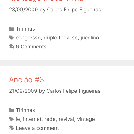
28/09/2009
by
Carlos Felipe Figueiras
Categories
Tirinhas
Tags
congresso
,
duplo foda-se
,
jucelino
6 Comments
Ancião #3
21/09/2009
by
Carlos Felipe Figueiras
Categories
Tirinhas
Tags
ie
,
internet
,
rede
,
revival
,
vintage
Leave a comment