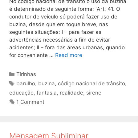
No código nacional de trânsito o uso da buzina
é determinado da seguinte forma: “Art. 41. O
condutor de veículo só poderá fazer uso de
buzina, desde que em toque breve, nas
seguintes situações: I – para fazer as
advertências necessárias a fim de evitar
acidentes; II – fora das áreas urbanas, quando
for conveniente …
Read more
Categories
Tirinhas
Tags
barulho
,
buzina
,
código nacional de trânsito
,
educação
,
fantasia
,
realidade
,
sirene
1 Comment
Mensagem Subliminar